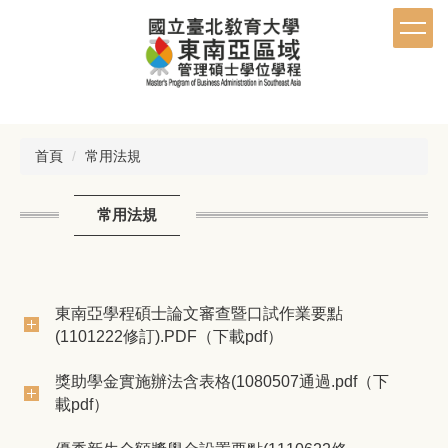
跳
到
主
要
內
容
區
首頁
常用法規
常用法規
東南亞學程碩士論文審查暨口試作業要點
(1101222修訂).PDF（下載pdf）
獎助學金實施辦法含表格(1080507通過.pdf（下
載pdf）